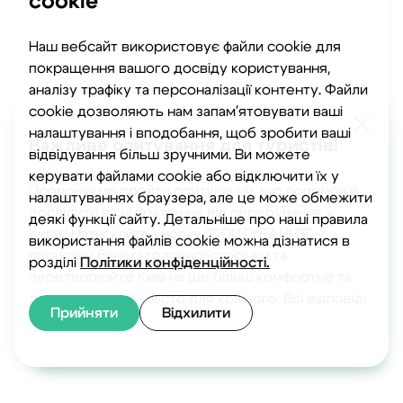
cookie
Наш вебсайт використовує файли cookie для
покращення вашого досвіду користування,
аналізу трафіку та персоналізації контенту. Файли
cookie дозволяють нам запам'ятовувати ваші
налаштування і вподобання, щоб зробити ваші
Важливе опитування для туристів!
відвідування більш зручними. Ви можете
керувати файлами cookie або відключити їх у
Пропонуємо пройти опитування, що допоможе
налаштуваннях браузера, але це може обмежити
дослідити ваші враження від перебування у
деякі функції сайту. Детальніше про наші правила
Києві! Натискайте кнопку "ОПИТУВАННЯ" у
використання файлів cookie можна дізнатися в
першому банері головної сторінки та
розділі
Політики конфіденційності.
перетворюйте Київ на ще більш комфортне та
доступне місто - місто для кожного. Всі відповіді
Прийняти
Відхилити
анонімні.