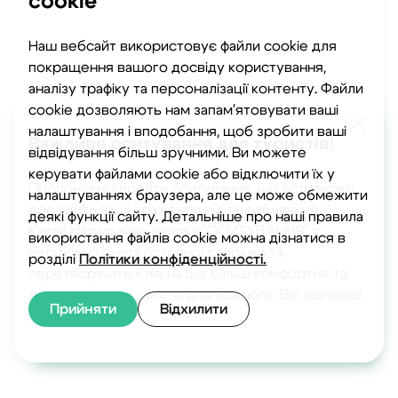
cookie
Наш вебсайт використовує файли cookie для
покращення вашого досвіду користування,
аналізу трафіку та персоналізації контенту. Файли
cookie дозволяють нам запам'ятовувати ваші
налаштування і вподобання, щоб зробити ваші
Важливе опитування для туристів!
відвідування більш зручними. Ви можете
керувати файлами cookie або відключити їх у
Пропонуємо пройти опитування, що допоможе
налаштуваннях браузера, але це може обмежити
дослідити ваші враження від перебування у
деякі функції сайту. Детальніше про наші правила
Києві! Натискайте кнопку "ОПИТУВАННЯ" у
використання файлів cookie можна дізнатися в
першому банері головної сторінки та
розділі
Політики конфіденційності.
перетворюйте Київ на ще більш комфортне та
доступне місто - місто для кожного. Всі відповіді
Прийняти
Відхилити
анонімні.