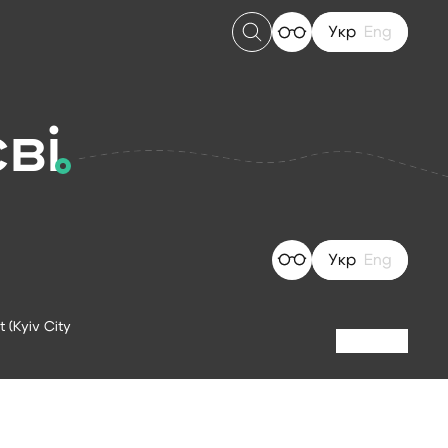
Укр
Eng
ві
Укр
Eng
 (Kyiv City