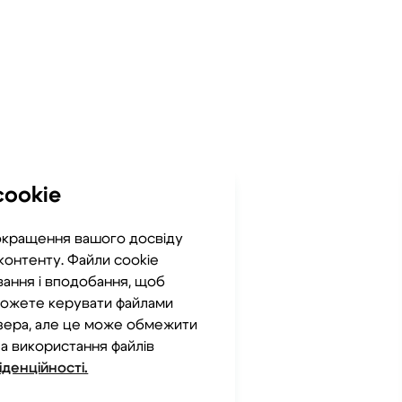
cookie
окращення вашого досвіду
 контенту. Файли cookie
вання і вподобання, щоб
 можете керувати файлами
узера, але це може обмежити
ла використання файлів
іденційності.